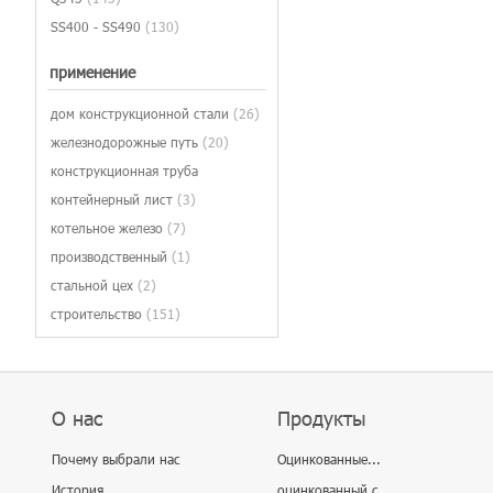
SS400 - SS490
(130)
применение
дом конструкционной стали
(26)
железнодорожные путь
(20)
конструкционная труба
контейнерный лист
(3)
котельное железо
(7)
производственный
(1)
стальной цех
(2)
строительство
(151)
О нас
Продукты
Почему выбрали нас
Оцинкованные...
История
оцинкованный с ...