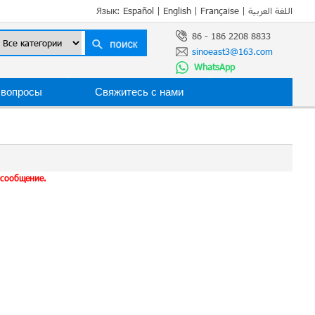
Язык:
Español
|
English
|
Française
|
اللغة العربية
86 - 186 2208 8833
sinoeast3@163.com
WhatsApp
 вопросы
Свяжитесь с нами
 сообщение.